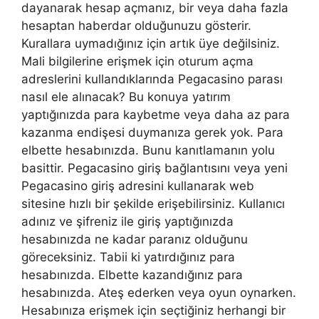
dayanarak hesap açmanız, bir veya daha fazla
hesaptan haberdar olduğunuzu gösterir.
Kurallara uymadığınız için artık üye değilsiniz.
Mali bilgilerine erişmek için oturum açma
adreslerini kullandıklarında Pegacasino parası
nasıl ele alınacak? Bu konuya yatırım
yaptığınızda para kaybetme veya daha az para
kazanma endişesi duymanıza gerek yok. Para
elbette hesabınızda. Bunu kanıtlamanın yolu
basittir. Pegacasino giriş bağlantısını veya yeni
Pegacasino giriş adresini kullanarak web
sitesine hızlı bir şekilde erişebilirsiniz. Kullanıcı
adınız ve şifreniz ile giriş yaptığınızda
hesabınızda ne kadar paranız olduğunu
göreceksiniz. Tabii ki yatırdığınız para
hesabınızda. Elbette kazandığınız para
hesabınızda. Ateş ederken veya oyun oynarken.
Hesabınıza erişmek için seçtiğiniz herhangi bir