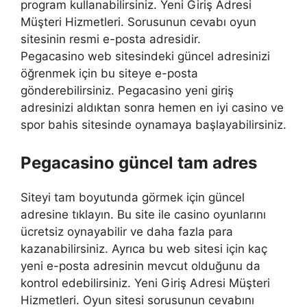
program kullanabilirsiniz. Yeni Giriş Adresi
Müşteri Hizmetleri. Sorusunun cevabı oyun
sitesinin resmi e-posta adresidir.
Pegacasino web sitesindeki güncel adresinizi
öğrenmek için bu siteye e-posta
gönderebilirsiniz. Pegacasino yeni giriş
adresinizi aldıktan sonra hemen en iyi casino ve
spor bahis sitesinde oynamaya başlayabilirsiniz.
Pegacasino güncel tam adres
Siteyi tam boyutunda görmek için güncel
adresine tıklayın. Bu site ile casino oyunlarını
ücretsiz oynayabilir ve daha fazla para
kazanabilirsiniz. Ayrıca bu web sitesi için kaç
yeni e-posta adresinin mevcut olduğunu da
kontrol edebilirsiniz. Yeni Giriş Adresi Müşteri
Hizmetleri. Oyun sitesi sorusunun cevabını