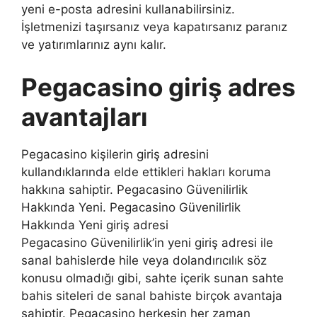
yeni e-posta adresini kullanabilirsiniz.
İşletmenizi taşırsanız veya kapatırsanız paranız
ve yatırımlarınız aynı kalır.
Pegacasino giriş adres
avantajları
Pegacasino kişilerin giriş adresini
kullandıklarında elde ettikleri hakları koruma
hakkına sahiptir. Pegacasino Güvenilirlik
Hakkında Yeni. Pegacasino Güvenilirlik
Hakkında Yeni giriş adresi
Pegacasino Güvenilirlik’in yeni giriş adresi ile
sanal bahislerde hile veya dolandırıcılık söz
konusu olmadığı gibi, sahte içerik sunan sahte
bahis siteleri de sanal bahiste birçok avantaja
sahiptir. Pegacasino herkesin her zaman