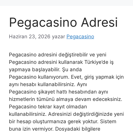
Pegacasino Adresi
Haziran 23, 2026
yazar
Pegacasino
Pegacasino adresini değiştirebilir ve yeni
Pegacasino adresini kullanarak Türkiye’de iş
yapmaya başlayabilir. Şu anda
Pegacasino kullanıyorum. Evet, giriş yapmak için
aynı hesabı kullanabilirsiniz. Aynı
Pegacasino şikayet hattı hesabından aynı
hizmetlerin tümünü almaya devam edeceksiniz.
Pegacasino tekrar kayıt olmadan
kullanabilirsiniz. Adresinizi değiştirdiğinizde yeni
bir hesap oluşturmanıza gerek yoktur. Sistem
buna izin vermiyor. Dosyadaki bilgilere