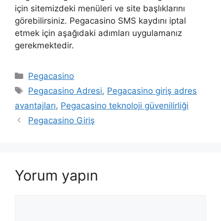
için sitemizdeki menüleri ve site başlıklarını
görebilirsiniz. Pegacasino SMS kaydını iptal
etmek için aşağıdaki adımları uygulamanız
gerekmektedir.
Kategoriler
Pegacasino
Etiketler
Pegacasino Adresi
,
Pegacasino giriş adres
avantajları
,
Pegacasino teknoloji güvenilirliği
Pegacasino Giriş
Yorum yapın
Yorum