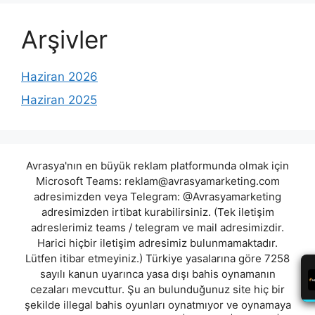
Arşivler
Haziran 2026
Haziran 2025
Avrasya'nın en büyük reklam platformunda olmak için
Microsoft Teams:
reklam@avrasyamarketing.com
adresimizden veya Telegram: @Avrasyamarketing
adresimizden irtibat kurabilirsiniz. (Tek iletişim
adreslerimiz teams / telegram ve mail adresimizdir.
Harici hiçbir iletişim adresimiz bulunmamaktadır.
Lütfen itibar etmeyiniz.) Türkiye yasalarına göre 7258
sayılı kanun uyarınca yasa dışı bahis oynamanın
cezaları mevcuttur. Şu an bulunduğunuz site hiç bir
şekilde illegal bahis oyunları oynatmıyor ve oynamaya