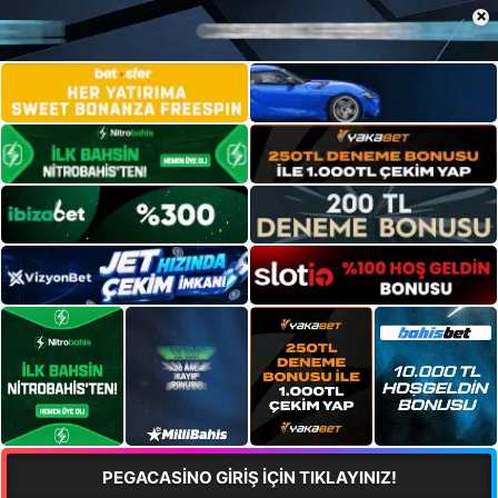
×
PEGACASİNO GİRİŞ İÇİN TIKLAYINIZ!