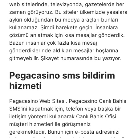
web sitelerinde, televizyonda, gazetelerde her
zaman görüyoruz. Bu siteler ülkemizde yasalara
aykırı olduğundan bu medya araçları bunları
kullanamaz. Şimdi harekete geçin. İnsanlara
çözümü anlatmak için kısa mesajlar gönderdik.
Bazen insanlar çok fazla kısa mesaj
gönderdiklerinde aldıkları mesajlar hoşlarına
gitmeyebilir. Şikayet numarasında bu yazıyor.
Pegacasino sms bildirim
hizmeti
Pegacasino Web Sitesi. Pegacasino Canlı Bahis
SMS’ini kapatmak için, telefon veya başka bir
iletişim yöntemi kullanarak Canlı Bahis Ofisi
müşteri hizmetleri ile görüşmeniz
gerekmektedir. Bunun için e-posta adresinizi