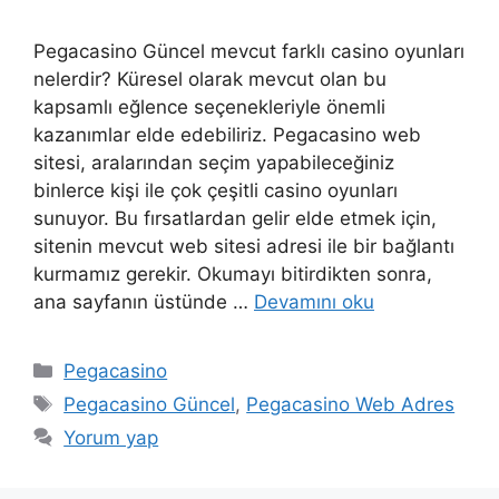
Pegacasino Güncel mevcut farklı casino oyunları
nelerdir? Küresel olarak mevcut olan bu
kapsamlı eğlence seçenekleriyle önemli
kazanımlar elde edebiliriz. Pegacasino web
sitesi, aralarından seçim yapabileceğiniz
binlerce kişi ile çok çeşitli casino oyunları
sunuyor. Bu fırsatlardan gelir elde etmek için,
sitenin mevcut web sitesi adresi ile bir bağlantı
kurmamız gerekir. Okumayı bitirdikten sonra,
ana sayfanın üstünde …
Devamını oku
Kategoriler
Pegacasino
Etiketler
Pegacasino Güncel
,
Pegacasino Web Adres
Yorum yap