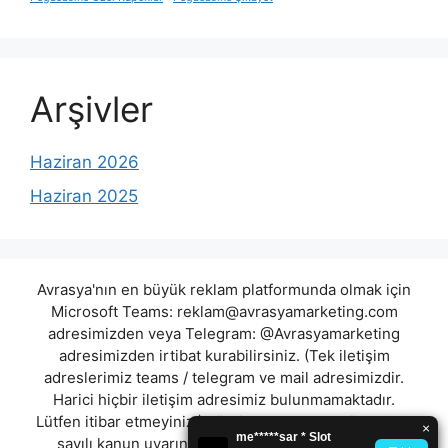
Arşivler
Haziran 2026
Haziran 2025
Avrasya'nın en büyük reklam platformunda olmak için
Microsoft Teams:
reklam@avrasyamarketing.com
adresimizden veya Telegram: @Avrasyamarketing
adresimizden irtibat kurabilirsiniz. (Tek iletişim
adreslerimiz teams / telegram ve mail adresimizdir.
Harici hiçbir iletişim adresimiz bulunmamaktadır.
Lütfen itibar etmeyiniz.) Türkiye yasalarına göre 7258
sayılı kanun uyarınca yasa dışı bahis oynamanın