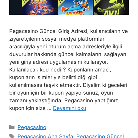
Pegacasino Güncel Giriş Adresi, kullanıcıların ve
ziyaretçilerin sosyal medya platformları
aracılığıyla yeni oturum açma adresleriyle ilgili
duyurular hakkında güncel kalmalarını sağlayan
yeni giriş adresi uygulamasını kullanıyor.
Kullanılacak kod nedir? Kuponların amacı,
kuponların isimleriyle belirtildiği gibi
kullanılmasını teşvik etmektir. Diyelim ki geceleri
bir oyun için bir kupon yapıyorsunuz, oyun
zamanı yaklaştığında, Pegacasino yaptığınız
kupon için size …
Devamını oku
Kategoriler
Pegacasino
Etiketler
Pegacasino Ana Sayfa
,
Pegacasino Güncel