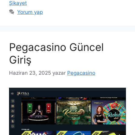
Şikayet
Yorum yap
Pegacasino Güncel
Giriş
Haziran 23, 2025
yazar
Pegacasino