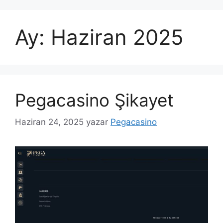
Ay:
Haziran 2025
Pegacasino Şikayet
Haziran 24, 2025
yazar
Pegacasino