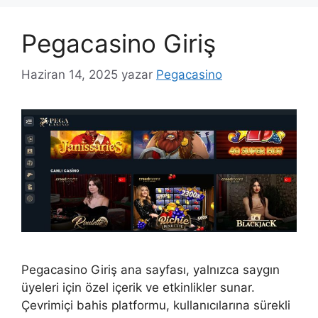
Pegacasino Giriş
Haziran 14, 2025
yazar
Pegacasino
Pegacasino Giriş ana sayfası, yalnızca saygın
üyeleri için özel içerik ve etkinlikler sunar.
Çevrimiçi bahis platformu, kullanıcılarına sürekli