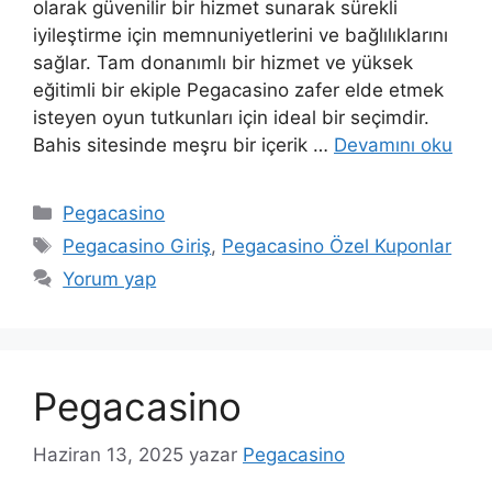
olarak güvenilir bir hizmet sunarak sürekli
iyileştirme için memnuniyetlerini ve bağlılıklarını
sağlar. Tam donanımlı bir hizmet ve yüksek
eğitimli bir ekiple Pegacasino zafer elde etmek
isteyen oyun tutkunları için ideal bir seçimdir.
Bahis sitesinde meşru bir içerik …
Devamını oku
Kategoriler
Pegacasino
Etiketler
Pegacasino Giriş
,
Pegacasino Özel Kuponlar
Yorum yap
Pegacasino
Haziran 13, 2025
yazar
Pegacasino