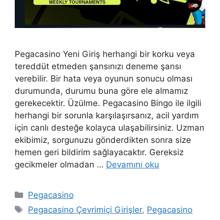
Pegacasino Yeni Giriş herhangi bir korku veya
tereddüt etmeden şansınızı deneme şansı
verebilir. Bir hata veya oyunun sonucu olması
durumunda, durumu buna göre ele almamız
gerekecektir. Üzülme. Pegacasino Bingo ile ilgili
herhangi bir sorunla karşılaşırsanız, acil yardım
için canlı desteğe kolayca ulaşabilirsiniz. Uzman
ekibimiz, sorgunuzu gönderdikten sonra size
hemen geri bildirim sağlayacaktır. Gereksiz
gecikmeler olmadan …
Devamını oku
Kategoriler
Pegacasino
Etiketler
Pegacasino Çevrimiçi Girişler
,
Pegacasino