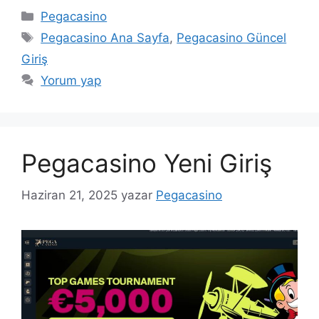
Kategoriler
Pegacasino
Etiketler
Pegacasino Ana Sayfa
,
Pegacasino Güncel
Giriş
Yorum yap
Pegacasino Yeni Giriş
Haziran 21, 2025
yazar
Pegacasino